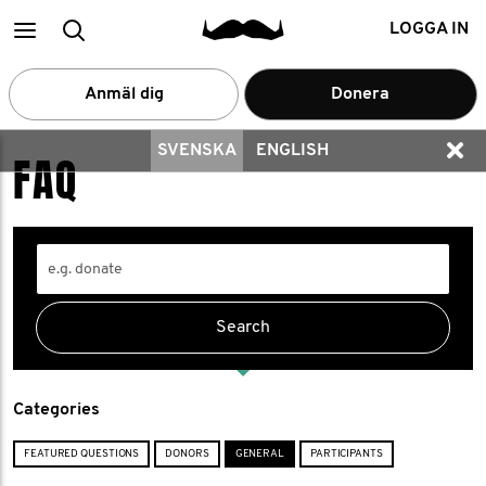
Main
Search
LOGGA IN
menu
Anmäl dig
Donera
SVENSKA
ENGLISH
FAQ
Categories
FEATURED QUESTIONS
DONORS
GENERAL
PARTICIPANTS