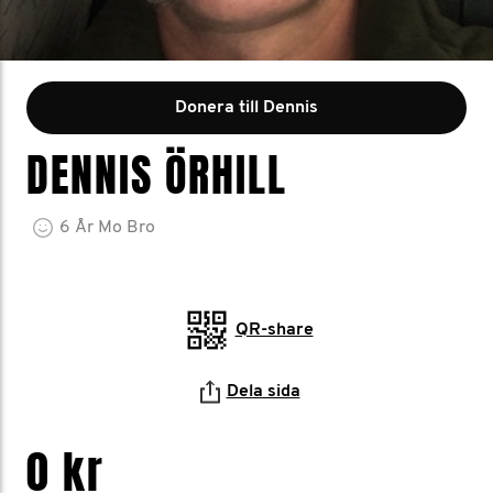
Donera till Dennis
DENNIS ÖRHILL
6
År
Mo Bro
QR-share
Dela sida
0 kr