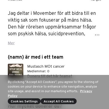
Jag deltar i Movember för att bidra till en 
viktig sak som fokuserar på mäns hälsa. 
Den här rörelsen uppmärksammar frågor 
som psykisk hälsa, suicidprevention, 
prostatacancer och testikelcancer – frågor 
Mer
som påverkar miljontals män världen över 
men som ofta inte diskuteras öppet. 
{namn} är med i ett team
Genom att odla mustasch hoppas jag kunna 
Mustasch MOt cancer
väcka samtal, uppmuntra andra att söka 
Medlemmar:
0
stöd och samla in medel till forskning och 
Donera till det här teamet
resurser för psykisk hälsa. Att delta i 
By clicking “Accept All Cookies”, you agree to the storing of
cookies on your device to enhance site navigation, analyze
Movember är ett betydelsefullt sätt att 
site usage, and assist in our marketing efforts.
Privacy
stötta samhället, främja hälsomedvetenhet 
Policy
och stå upp för mäns välmående överallt.
Cookies Settings
Accept All Cookies
Hur mycket donerar du?